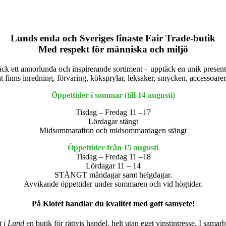
Lunds enda och Sveriges finaste Fair Trade-butik
Med respekt för människa och miljö
ck ett annorlunda och inspirerande sortiment – upptäck en unik present
nt finns inredning, förvaring, köksprylar, leksaker, smycken, accessoare
Öppettider i sommar (till 14 augusti)
Tisdag – Fredag 11 –17
Lördagar stängt
Midsommarafton och midsommardagen stängt
Öppettider från 15 augusti
Tisdag – Fredag 11 –18
Lördagar 11 – 14
STÄNGT måndagar samt helgdagar.
Avvikande öppettider under sommaren och vid högtider.
På Klotet handlar du kvalitet med gott samvete!
t i Lund
en butik för rättvis handel, helt utan eget vinstintresse. I sam