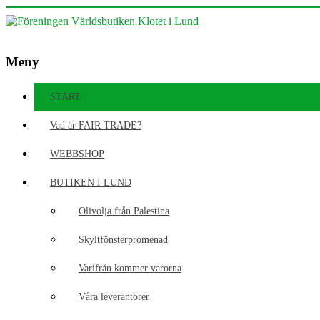
Hoppa
till
innehåll
Föreningen
Meny
Världsbutiken
START
Klotet
Vad är FAIR TRADE?
i
Lund
WEBBSHOP
BUTIKEN I LUND
KLOTET
–
Olivolja från Palestina
för
en
Skyltfönsterpromenad
rättvis
värld!
Varifrån kommer varorna
Våra leverantörer